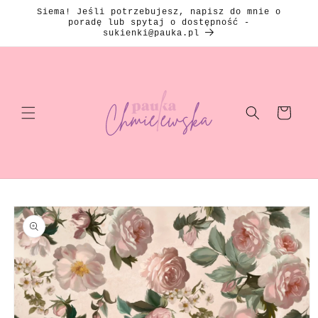
Przejdź
Siema! Jeśli potrzebujesz, napisz do mnie o
do
poradę lub spytaj o dostępność -
treści
sukienki@pauka.pl
Koszyk
Pomiń, aby
przejść do
informacji
o
produkcie