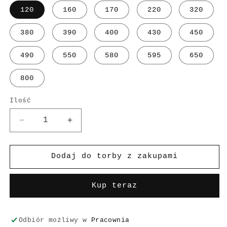
120
160
170
220
320
380
390
400
430
450
490
550
580
595
650
800
Ilość
Zmniejsz
Zwiększ
ilość
ilość
dla
dla
Voucher
Voucher
Dodaj do torby z zakupami
drukowany
drukowany
Kup teraz
Odbiór możliwy w
Pracownia